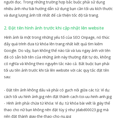
người đọc. Trong những trường hợp bắc buộc phải sử dụng
nhiều ảnh như bài hướng dẫn sử dụng bạn cần tối ưu kích thước
và dung lượng ảnh tốt nhất để cải thiện tốc độ tải trang.
2. Đặt tên hình ảnh trước khi cập nhật lên website
Hình ảnh là một trong những yếu tố của SEO Onpage, nó thúc
đẩy quá trình đưa từ khóa lên trang nhất kết quả tìm kiếm
Google. Do vậy, bạn không thể nào tải và lưu ngay ảnh với tên
đã có sẵn bởi tên của những ảnh này thường đặt tự do, không
có nghĩa và không theo nguyên tắc nào cả. Bắt buộc bạn phải
tối ưu tên ảnh trước khi tải lên website với các quy tắc đặt tên
sau:
- Đặt tên ảnh không dấu và phải có gạch nối giữa các từ. Ví dụ:
cách tối ưu hình ảnh.jpg nên đặt thành cach-toi-uu-hinh-anh.jpg
- Hình ảnh phải chứa từ khóa: Ví dụ: từ khóa bài viết là giày thể
thao cho nữ bạn không nên đặt tùy ý như jdabd00023.jpg mà
nên đặt thành giay-the-thao-cho-nu.jpg