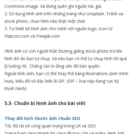
Commons image. Và đừng quên ghi nguồn tác giả.
2. Sử dụng hình ảnh trên những trang như Unsplash. Tránh xa
stock photo, chọn hình nào thật một chút.
3. Tự thiết kế hình ảnh cho mình với nguồn logo, icon từ
Flaticon.com và Freepik.com
Hình ảnh có con người thật thường giống stock photo trừ khi
hình đó do bạn tự chụp. Và nếu bạn có thể tự chụp hình thì quá
lý tưởng rồi. Chẳng cần lo lắng vấn đề bản quyền.
Ngoài hình ảnh, bạn có thể thay thế bằng illustrations (ảnh minh
họa), biểu đồ và đặc biệt là GIF. (GIF – loại này đang cực kỳ
thịnh hành)
5.3- Chuẩn bị hình ảnh cho bài viết
Thay đổi kích thước ảnh chuẩn SEO
Tốc độ tải vô cùng quan trọng trong UX và SEO.
Trang load càng nhanh thì càng dễ truy cập và index. Hình ảnh