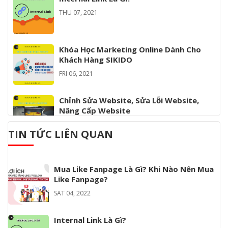
THU 07, 2021
Khóa Học Marketing Online Dành Cho
Khách Hàng SIKIDO
FRI 06, 2021
Chỉnh Sửa Website, Sửa Lỗi Website,
Nâng Cấp Website
THU 06, 2021
TIN TỨC LIÊN QUAN
Top 5 Hình Thức Quảng Cáo Online Tiềm
Năng Nhất
Mua Like Fanpage Là Gì? Khi Nào Nên Mua
WED 06, 2021
Like Fanpage?
SAT 04, 2022
Internal Link Là Gì?