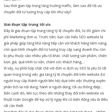
Sau thời gian tập trung tăng trưởng traffic, làm sao để tối ưu
chuyển đổi từ lượng truy cập lớn như vậy?
Giai đoạn tập trung tối ưu
Đây là giai đoạn tập trung tăng tỷ lệ chuyển đổi, từ đó giảm chi
phí Marketing đơn vị. Trước tiên, bạn cần hiểu SEO website là
giải pháp giúp tăng khả năng tiếp cận với khách hàng tiềm năng,
còn quá trình chuyển đổi từ lượng truy cập sang doanh thu còn
bị phụ thuộc vào nhiều yếu tố khác: chất lượng sản phẩm, chiến
lược giá, quá trình tư vấn, chăm sóc khách hàng,…
Vì vậy, sự phối hợp chặt chẽ với đơn vị dịch vụ SEO là yếu tố rất
quan trọng trong việc gia tăng tỷ lệ chuyển đổi trên website (từ
người truy cập thành người liên hệ) dựa trên việc thường xuyên
phân tích lại nội dung, hành vi người dùng, tối ưu thông điệp…
Bên cạnh đó, liên tục theo dõi những thay đổi trên website và
thuật toán Google để kịp xử lý ngay khi có biến động xấu là điều
rất cần thiết.
ồng thời đây là giai đoạn chăm chút cho từng nội dung – “điểm