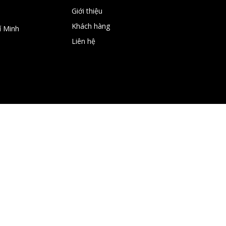
Giới thiệu
Khách hàng
í Minh
Liên hệ
do Ads - Chuyên cung cấp các giải pháp Marketing Online - Thiết kế b